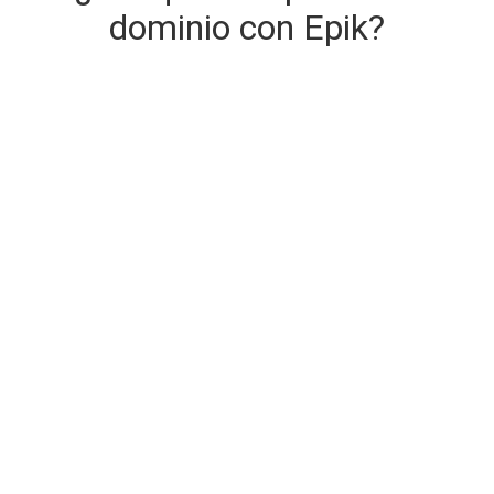
dominio con Epik?
Entrega de dominio segura e
instantánea
El dominio que está comprando se entrega en el
momento de la compra.